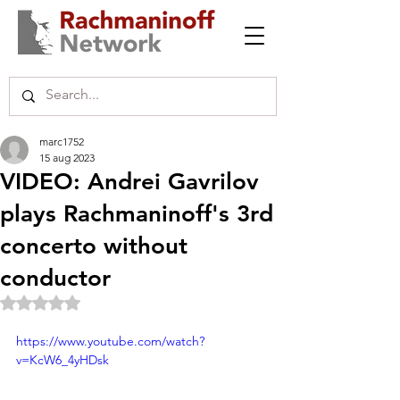
marc1752
15 aug 2023
VIDEO: Andrei Gavrilov
plays Rachmaninoff's 3rd
concerto without
conductor
Beoordeeld met NaN uit 5 sterren.
https://www.youtube.com/watch?
v=KcW6_4yHDsk