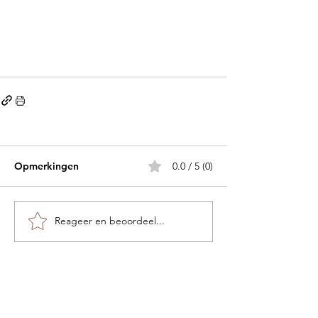
Opmerkingen
0.0 / 5 (0)
Reageer en beoordeel...
About us
Privacy Policy
Contact
Disclaimer